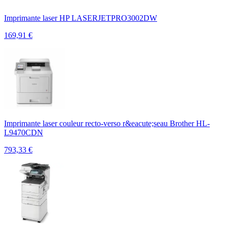
Imprimante laser HP LASERJETPRO3002DW
169,91
€
Imprimante laser couleur recto-verso r&eacute;seau Brother HL-
L9470CDN
793,33
€