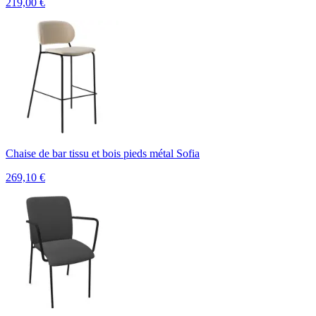
219,00
€
Chaise de bar tissu et bois pieds métal Sofia
269,10
€