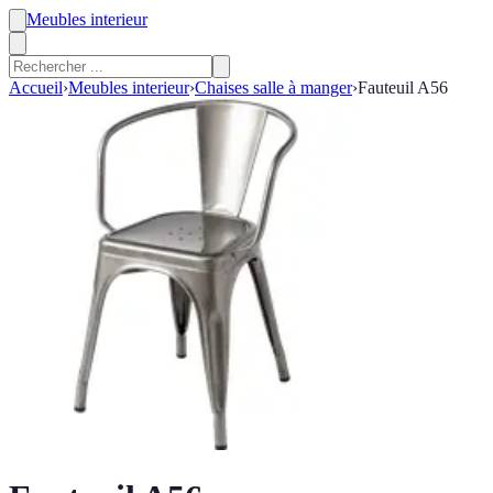
Meubles interieur
Accueil
›
Meubles interieur
›
Chaises salle à manger
›
Fauteuil A56