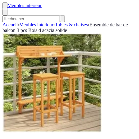
Meubles interieur
Accueil
›
Meubles interieur
›
Tables & chaises
›
Ensemble de bar de
balcon 3 pcs Bois d acacia solide