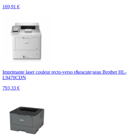
169,91
€
Imprimante laser couleur recto-verso r&eacute;seau Brother HL-
L9470CDN
793,33
€