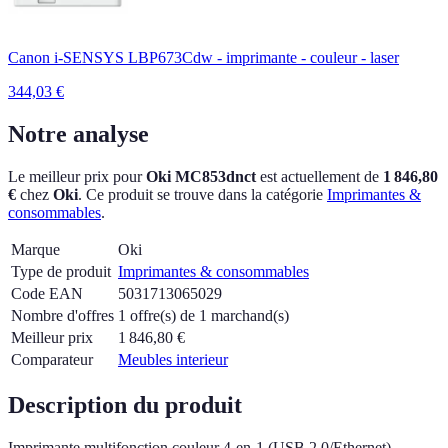
Canon i-SENSYS LBP673Cdw - imprimante - couleur - laser
344,03
€
Notre analyse
Le meilleur prix pour
Oki MC853dnct
est actuellement
de
1 846,80
€
chez
Oki
.
Ce produit se trouve dans la catégorie
Imprimantes &
consommables
.
Marque
Oki
Type de produit
Imprimantes & consommables
Code EAN
5031713065029
Nombre d'offres
1 offre(s) de 1 marchand(s)
Meilleur prix
1 846,80
€
Comparateur
Meubles interieur
Description du produit
Imprimante multifonction couleur 4-en-1 (USB 2.0/Ethernet)