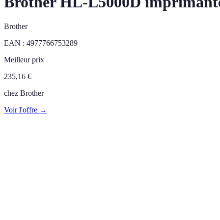
Brother HL-L5000D imprimante l
Brother
EAN :
4977766753289
Meilleur prix
235,16
€
chez
Brother
Voir l'offre →