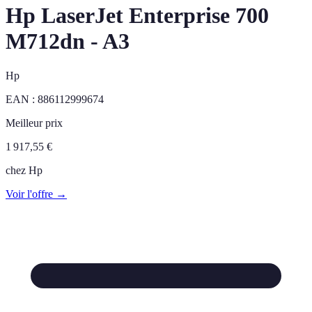
Hp LaserJet Enterprise 700
M712dn - A3
Hp
EAN :
886112999674
Meilleur prix
1 917,55
€
chez
Hp
Voir l'offre →