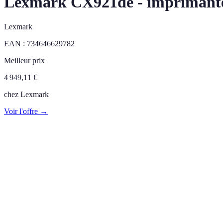
Lexmark CX921de - imprimante 
Lexmark
EAN :
734646629782
Meilleur prix
4 949,11
€
chez
Lexmark
Voir l'offre →