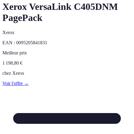
Xerox VersaLink C405DNM
PagePack
Xerox
EAN :
0095205841831
Meilleur prix
1 198,80
€
chez
Xerox
Voir l'offre →