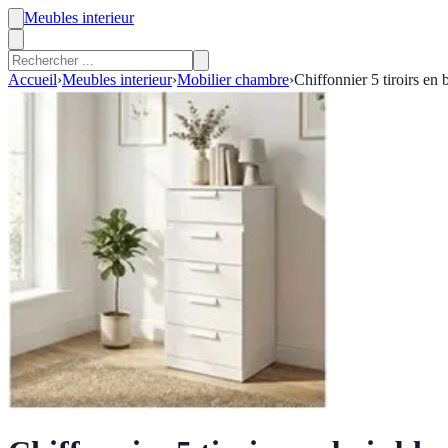
Meubles interieur
Accueil
›
Meubles interieur
›
Mobilier chambre
›
Chiffonnier 5 tiroirs en