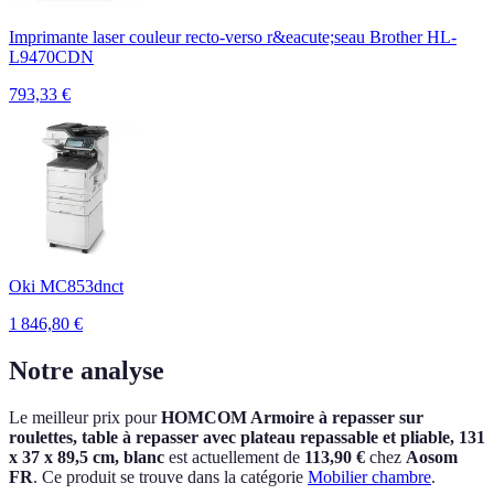
Imprimante laser couleur recto-verso r&eacute;seau Brother HL-
L9470CDN
793,33
€
Oki MC853dnct
1 846,80
€
Notre analyse
Le meilleur prix pour
HOMCOM Armoire à repasser sur
roulettes, table à repasser avec plateau repassable et pliable, 131
x 37 x 89,5 cm, blanc
est actuellement
de
113,90 €
chez
Aosom
FR
.
Ce produit se trouve dans la catégorie
Mobilier chambre
.