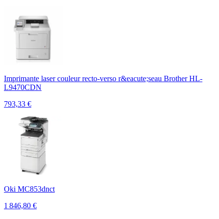
Imprimante laser couleur recto-verso r&eacute;seau Brother HL-
L9470CDN
793,33
€
Oki MC853dnct
1 846,80
€