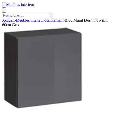
Meubles interieur
Accueil
›
Meubles interieur
›
Rangement
›
Bloc Mural Design Switch
60cm Gris