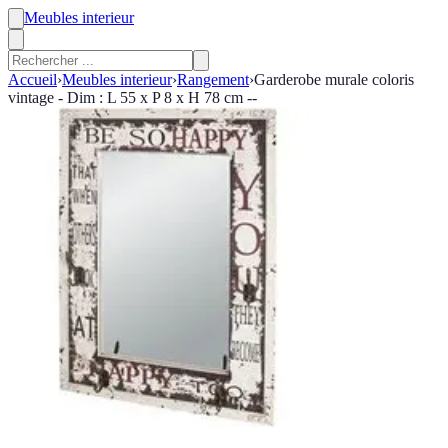
Meubles interieur
Accueil
›
Meubles interieur
›
Rangement
›
Garderobe murale coloris
vintage - Dim : L 55 x P 8 x H 78 cm --