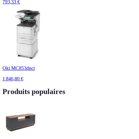
793,33
€
Oki MC853dnct
1 846,80
€
Produits populaires