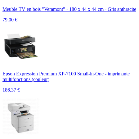
Meuble TV en bois "Veramont" - 180 x 44 x 44 cm - Gris anthracite
79,00
€
Epson Expression Premium XP-7100 Small-in-One - imprimante
multifonctions (couleur)
186,37
€