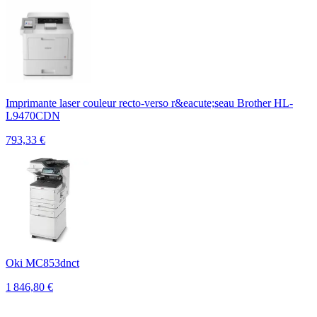
Imprimante laser couleur recto-verso r&eacute;seau Brother HL-
L9470CDN
793,33
€
Oki MC853dnct
1 846,80
€