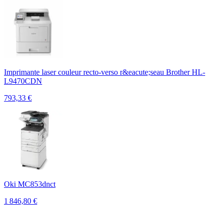
Imprimante laser couleur recto-verso r&eacute;seau Brother HL-
L9470CDN
793,33
€
Oki MC853dnct
1 846,80
€