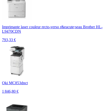
Imprimante laser couleur recto-verso r&eacute;seau Brother HL-
L9470CDN
793,33
€
Oki MC853dnct
1 846,80
€