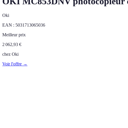
OKI MC853DNV photocopieur co
Oki
EAN :
5031713065036
Meilleur prix
2 062,93
€
chez
Oki
Voir l'offre →