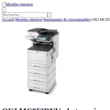
Meubles interieur
Accueil
›
Meubles interieur
›
Imprimantes & consommables
›
OKI MC853D