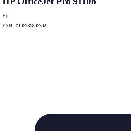
HP OfficeJet Pro 9110b
Hp
EAN :
0196786896392