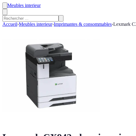
Meubles interieur
Accueil
›
Meubles interieur
›
Imprimantes & consommables
›
Lexmark CX9