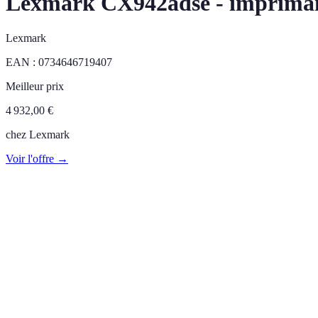
Lexmark CX942adse - imprimante
Lexmark
EAN :
0734646719407
Meilleur prix
4 932,00
€
chez
Lexmark
Voir l'offre →