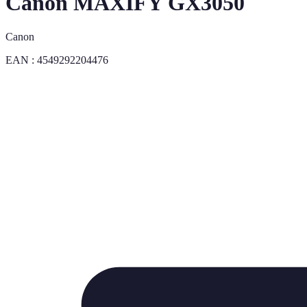
Canon MAXIFY GX3050
Canon
EAN :
4549292204476