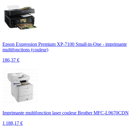
Epson Expression Premium XP-7100 Small-in-One - imprimante
multifonctions (couleur)
186,37
€
Imprimante multifonction laser couleur Brother MFC-L9670CDN
1 188,17
€