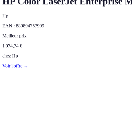
HP Color LaserJet Enterprise M
Hp
EAN :
889894757999
Meilleur prix
1 074,74
€
chez
Hp
Voir l'offre →