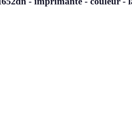
652dn - imprimante - couleur - l