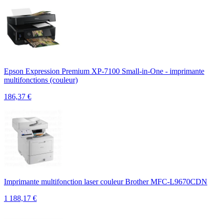
Epson Expression Premium XP-7100 Small-in-One - imprimante
multifonctions (couleur)
186,37
€
Imprimante multifonction laser couleur Brother MFC-L9670CDN
1 188,17
€