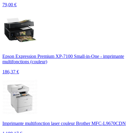
79,00
€
Epson Expression Premium XP-7100 Small-in-One - imprimante
multifonctions (couleur)
186,37
€
Imprimante multifonction laser couleur Brother MFC-L9670CDN