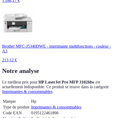
1 188,17
€
Brother MFC-J5340DWE - imprimante multifonctions - couleur -
A3
213,12
€
Notre analyse
Le meilleur prix pour
HP LaserJet Pro MFP 3102fdw
est
actuellement
indisponible.
Ce produit se trouve dans la catégorie
Imprimantes & consommables
.
Marque
Hp
Type de produit
Imprimantes & consommables
Code EAN
0195122461898