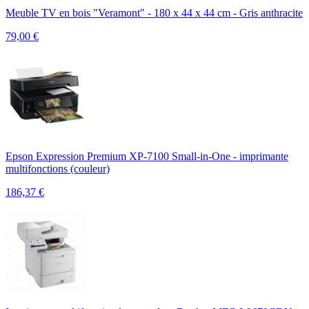
Meuble TV en bois "Veramont" - 180 x 44 x 44 cm - Gris anthracite
79,00
€
Epson Expression Premium XP-7100 Small-in-One - imprimante
multifonctions (couleur)
186,37
€