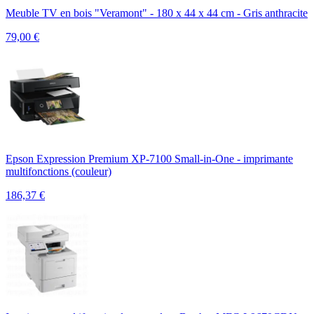
Meuble TV en bois "Veramont" - 180 x 44 x 44 cm - Gris anthracite
79,00
€
Epson Expression Premium XP-7100 Small-in-One - imprimante
multifonctions (couleur)
186,37
€