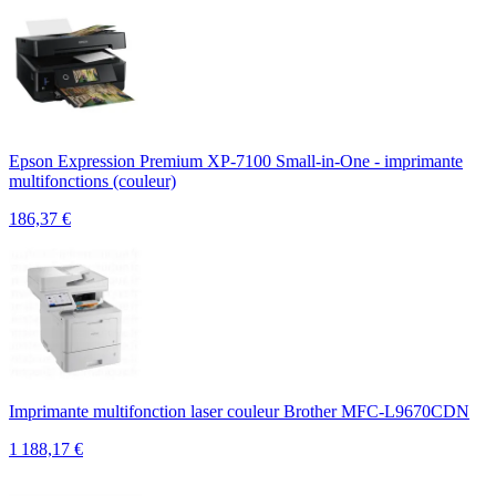
Epson Expression Premium XP-7100 Small-in-One - imprimante
multifonctions (couleur)
186,37
€
Imprimante multifonction laser couleur Brother MFC-L9670CDN
1 188,17
€