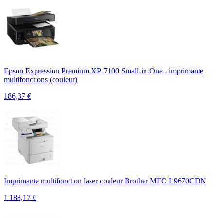
Epson Expression Premium XP-7100 Small-in-One - imprimante
multifonctions (couleur)
186,37
€
Imprimante multifonction laser couleur Brother MFC-L9670CDN
1 188,17
€