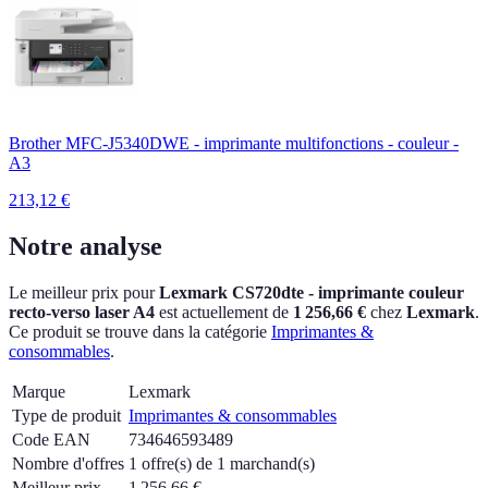
Brother MFC-J5340DWE - imprimante multifonctions - couleur -
A3
213,12
€
Notre analyse
Le meilleur prix pour
Lexmark CS720dte - imprimante couleur
recto-verso laser A4
est actuellement
de
1 256,66 €
chez
Lexmark
.
Ce produit se trouve dans la catégorie
Imprimantes &
consommables
.
Marque
Lexmark
Type de produit
Imprimantes & consommables
Code EAN
734646593489
Nombre d'offres
1 offre(s) de 1 marchand(s)
Meilleur prix
1 256,66
€