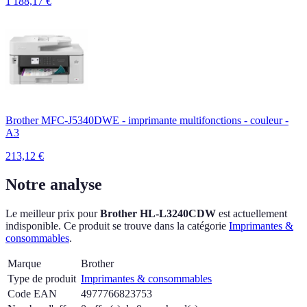
1 188,17
€
Brother MFC-J5340DWE - imprimante multifonctions - couleur -
A3
213,12
€
Notre analyse
Le meilleur prix pour
Brother HL-L3240CDW
est actuellement
indisponible.
Ce produit se trouve dans la catégorie
Imprimantes &
consommables
.
Marque
Brother
Type de produit
Imprimantes & consommables
Code EAN
4977766823753