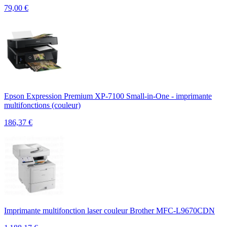
79,00
€
Epson Expression Premium XP-7100 Small-in-One - imprimante
multifonctions (couleur)
186,37
€
Imprimante multifonction laser couleur Brother MFC-L9670CDN