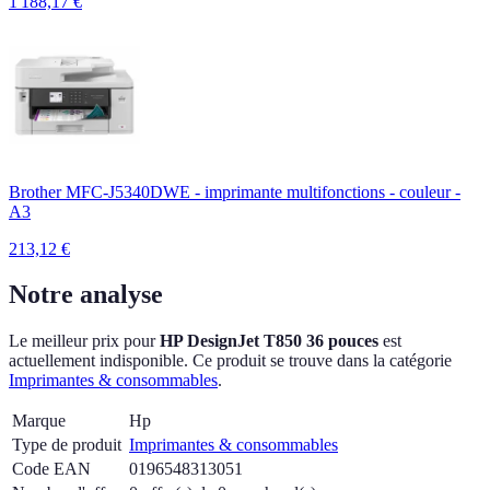
1 188,17
€
Brother MFC-J5340DWE - imprimante multifonctions - couleur -
A3
213,12
€
Notre analyse
Le meilleur prix pour
HP DesignJet T850 36 pouces
est
actuellement
indisponible.
Ce produit se trouve dans la catégorie
Imprimantes & consommables
.
Marque
Hp
Type de produit
Imprimantes & consommables
Code EAN
0196548313051