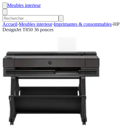
Meubles interieur
Accueil
›
Meubles interieur
›
Imprimantes & consommables
›
HP
DesignJet T850 36 pouces