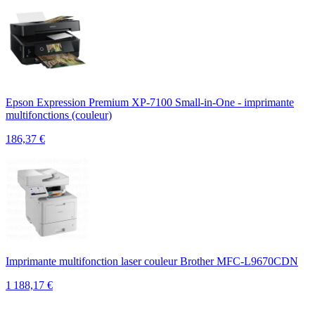
Epson Expression Premium XP-7100 Small-in-One - imprimante
multifonctions (couleur)
186,37
€
Imprimante multifonction laser couleur Brother MFC-L9670CDN
1 188,17
€