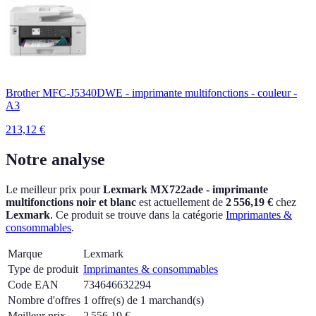
Brother MFC-J5340DWE - imprimante multifonctions - couleur -
A3
213,12
€
Notre analyse
Le meilleur prix pour
Lexmark MX722ade - imprimante
multifonctions noir et blanc
est actuellement
de
2 556,19 €
chez
Lexmark
.
Ce produit se trouve dans la catégorie
Imprimantes &
consommables
.
Marque
Lexmark
Type de produit
Imprimantes & consommables
Code EAN
734646632294
Nombre d'offres
1 offre(s) de 1 marchand(s)
Meilleur prix
2 556,19
€