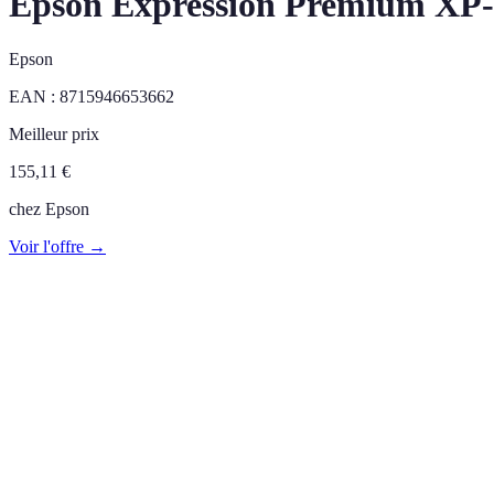
Epson Expression Premium XP-6
Epson
EAN :
8715946653662
Meilleur prix
155,11
€
chez
Epson
Voir l'offre →