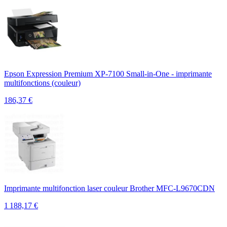
Epson Expression Premium XP-7100 Small-in-One - imprimante
multifonctions (couleur)
186,37
€
Imprimante multifonction laser couleur Brother MFC-L9670CDN
1 188,17
€