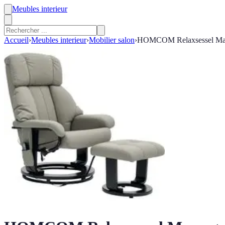
Meubles interieur
Accueil
›
Meubles interieur
›
Mobilier salon
›
HOMCOM Relaxsessel Massag