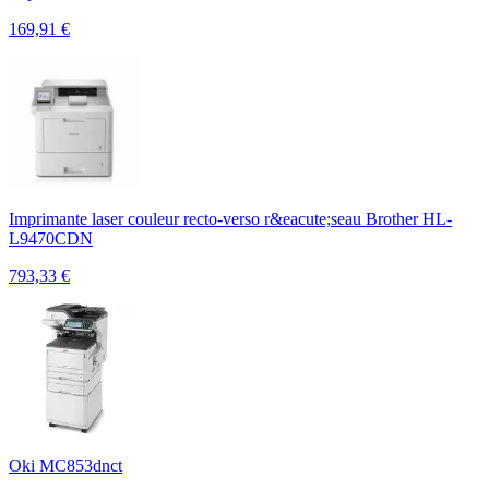
169,91
€
Imprimante laser couleur recto-verso r&eacute;seau Brother HL-
L9470CDN
793,33
€
Oki MC853dnct