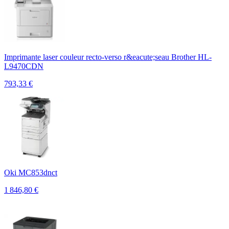
Imprimante laser couleur recto-verso r&eacute;seau Brother HL-
L9470CDN
793,33
€
Oki MC853dnct
1 846,80
€