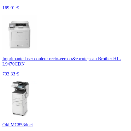
169,91
€
Imprimante laser couleur recto-verso r&eacute;seau Brother HL-
L9470CDN
793,33
€
Oki MC853dnct