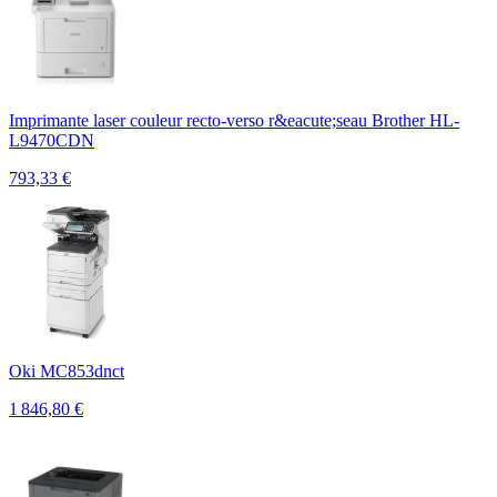
Imprimante laser couleur recto-verso r&eacute;seau Brother HL-
L9470CDN
793,33
€
Oki MC853dnct
1 846,80
€