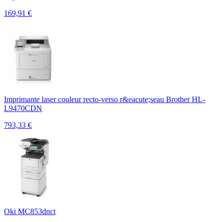
169,91
€
Imprimante laser couleur recto-verso r&eacute;seau Brother HL-
L9470CDN
793,33
€
Oki MC853dnct