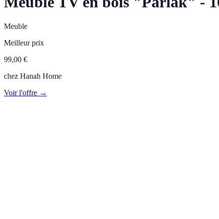
Meuble TV en bois "Parlak" - 16
Meuble
Meilleur prix
99,00
€
chez
Hanah Home
Voir l'offre →