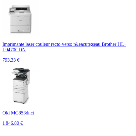
Imprimante laser couleur recto-verso r&eacute;seau Brother HL-
L9470CDN
793,33
€
Oki MC853dnct
1 846,80
€