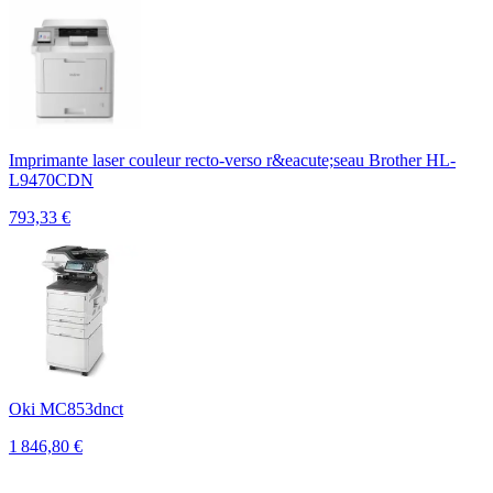
Imprimante laser couleur recto-verso r&eacute;seau Brother HL-
L9470CDN
793,33
€
Oki MC853dnct
1 846,80
€