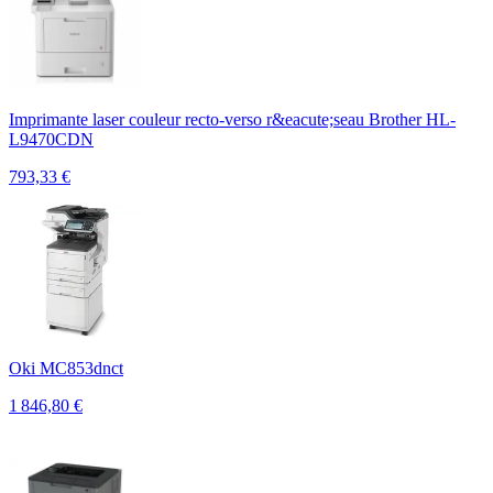
Imprimante laser couleur recto-verso r&eacute;seau Brother HL-
L9470CDN
793,33
€
Oki MC853dnct
1 846,80
€