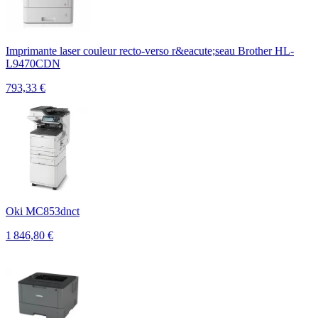
Imprimante laser couleur recto-verso r&eacute;seau Brother HL-
L9470CDN
793,33
€
Oki MC853dnct
1 846,80
€