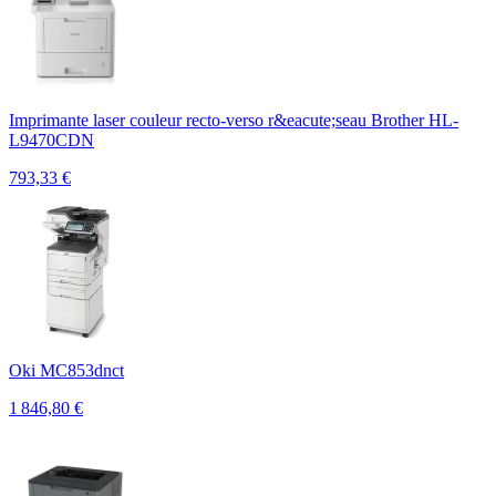
Imprimante laser couleur recto-verso r&eacute;seau Brother HL-
L9470CDN
793,33
€
Oki MC853dnct
1 846,80
€