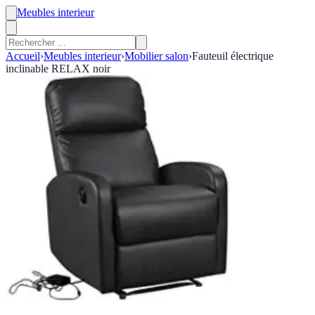
Meubles interieur
Accueil
›
Meubles interieur
›
Mobilier salon
›
Fauteuil électrique
inclinable RELAX noir