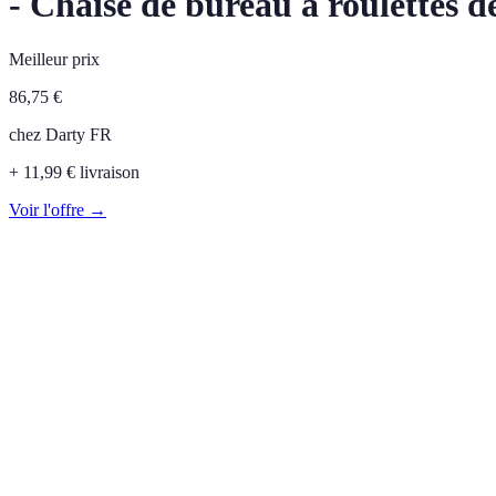
- Chaise de bureau à roulettes d
Meilleur prix
86,75
€
chez
Darty FR
+ 11,99 € livraison
Voir l'offre →