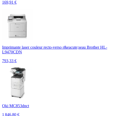
169,91
€
Imprimante laser couleur recto-verso r&eacute;seau Brother HL-
L9470CDN
793,33
€
Oki MC853dnct
1 846,80
€