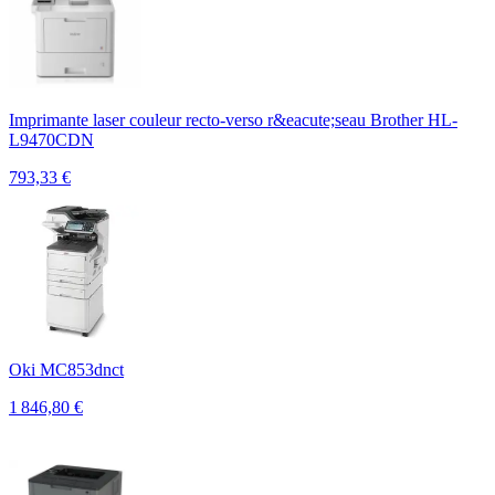
Imprimante laser couleur recto-verso r&eacute;seau Brother HL-
L9470CDN
793,33
€
Oki MC853dnct
1 846,80
€