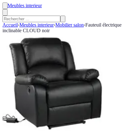
Meubles interieur
Accueil
›
Meubles interieur
›
Mobilier salon
›
Fauteuil électrique
inclinable CLOUD noir